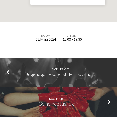
DATUM
UHRZEIT
28. März 2024
18:00 – 19:30
Gründonnerstag
mit
Tischabendmahl
VORHERIGER
Jugendgottesdienst der Ev. Allianz
NÄCHSTER
Gemeindeausflug