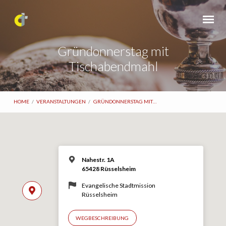
Gründonnerstag mit
Tischabendmahl
HOME
/
VERANSTALTUNGEN
/
GRÜNDONNERSTAG MIT…
Nahestr. 1A
65428 Rüsselsheim
Evangelische Stadtmission
Rüsselsheim
WEGBESCHREIBUNG