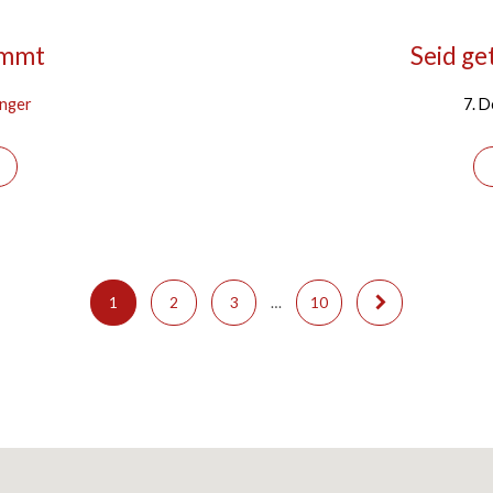
ommt
Seid ge
anger
7. 
1
2
3
…
10