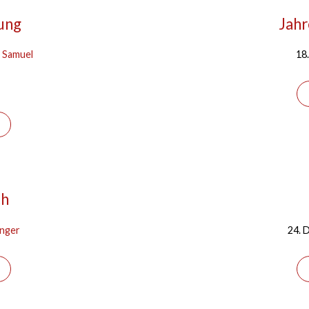
ung
Jahr
. Samuel
18
ch
anger
24. 