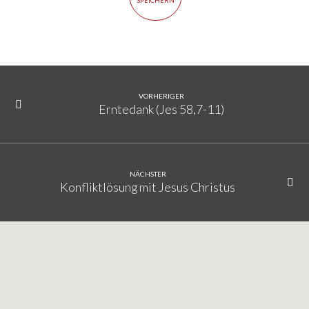
SPEICHERN
VORHERIGER
Erntedank (Jes 58,7-11)
NÄCHSTER
Konfliktlösung mit Jesus Christus