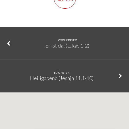
SPEICHERN
VORHERIGER
Er ist da! (Lukas 1-2)
NÄCHSTER
Heiligabend (Jesaja 11,1-10)