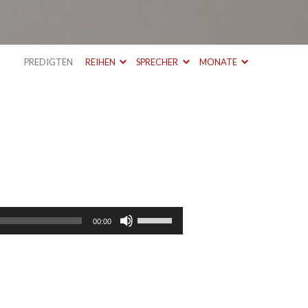
PREDIGTEN
REIHEN
SPRECHER
MONATE
Pfeiltasten
00:00
Hoch/Runter
benutzen,
um
die
Lautstärke