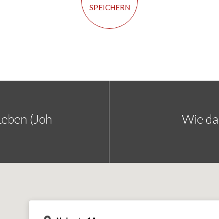
SPEICHERN
Leben (Joh
Wie da