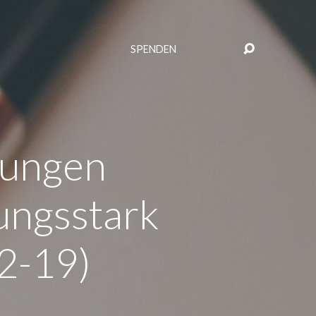
SPENDEN
ßungen
ungsstark
2-19)