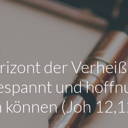
rizont der Verhei
espannt und hoffn
n können (Joh 12,1