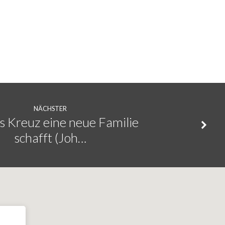
zu
regeln.
NÄCHSTER
s Kreuz eine neue Familie
schafft (Joh…