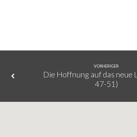
Gottes
gespannt
und
hoffnungsstark
VORHERIGER
leben
Die Hoffnung auf das neue 
47-51)
können
(Joh
12,12-